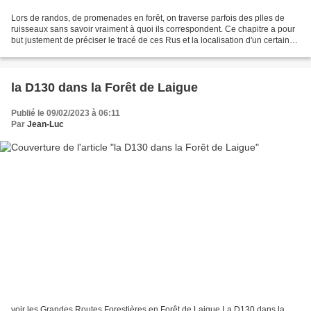
Lors de randos, de promenades en forêt, on traverse parfois des plles de
ruisseaux sans savoir vraiment à quoi ils correspondent. Ce chapitre a pour
but justement de préciser le tracé de ces Rus et la localisation d'un certain
nombre de plles avec photos...
la D130 dans la Forêt de Laigue
Publié le 09/02/2023 à 06:11
Par
Jean-Luc
voir les Grandes Routes Forestières en Forêt de Laigue La D130 dans la