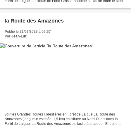
Forêt de Laigue. La Route de Fond Grosse Boudine se faufile entre le Mont
Moyen et l a Butte du Châtelet ....
la Route des Amazones
Publié le 21/03/2023 à 06:37
Par
Jean-Luc
voir les Grandes Routes Forestières en Forêt de Laigue La Route des
Amazones (longueur estimée: 1,9 km) est située au Nord-Ouest dans la
Forêt de Laigue. La Route des Amazones est facile à pratiquer. Entre le
carrefour de Montmacq et le carrefour des...