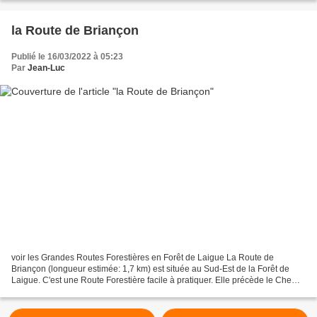
la Route de Briançon
Publié le 16/03/2022 à 05:23
Par
Jean-Luc
voir les Grandes Routes Forestières en Forêt de Laigue La Route de
Briançon (longueur estimée: 1,7 km) est située au Sud-Est de la Forêt de
Laigue. C'est une Route Forestière facile à pratiquer. Elle précède le Chemin
de Saint-Crépin-aux-Bois à Rethondes...