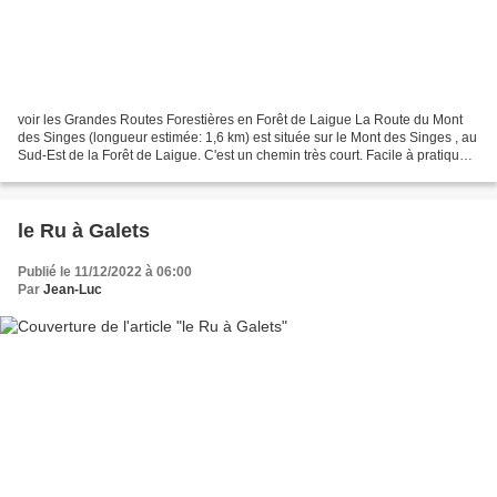
voir les Grandes Routes Forestières en Forêt de Laigue La Route du Mont
des Singes (longueur estimée: 1,6 km) est située sur le Mont des Singes , au
Sud-Est de la Forêt de Laigue. C'est un chemin très court. Facile à pratiquer
jusqu'au carrefour des Dix-Sept-Frères...
le Ru à Galets
Publié le 11/12/2022 à 06:00
Par
Jean-Luc