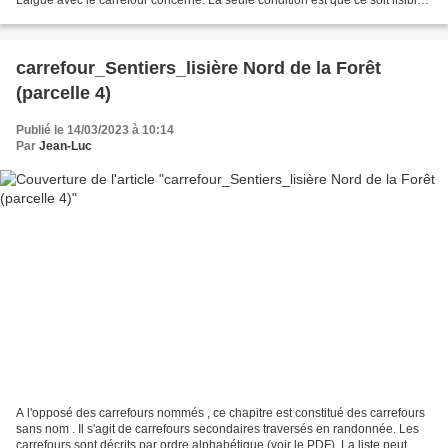
Le carrefour du Pont du...
carrefour_Sentiers_lisière Nord de la Forêt
(parcelle 4)
Publié le 14/03/2023 à 10:14
Par
Jean-Luc
A l'opposé des carrefours nommés , ce chapitre est constitué des carrefours
sans nom . Il s'agit de carrefours secondaires traversés en randonnée. Les
carrefours sont décrits par ordre alphabétique (voir le PDF). La liste peut