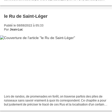
évoluer en fonction des...
le Ru de Saint-Léger
Publié le 08/08/2022 à 05:33
Par
Jean-Luc
Lors de randos, de promenades en forêt, on traverse parfois des plles de
ruisseaux sans savoir vraiment à quoi ils correspondent. Ce chapitre a pour
but justement de préciser le tracé de ces Rus et la localisation d'un certain
nombre de plles avec photos...