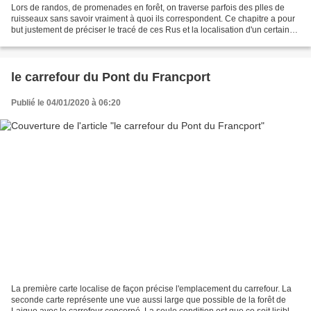
Lors de randos, de promenades en forêt, on traverse parfois des plles de
ruisseaux sans savoir vraiment à quoi ils correspondent. Ce chapitre a pour
but justement de préciser le tracé de ces Rus et la localisation d'un certain
nombre de plles avec photos...
le carrefour du Pont du Francport
Publié le 04/01/2020 à 06:20
La première carte localise de façon précise l'emplacement du carrefour. La
seconde carte représente une vue aussi large que possible de la forêt de
Laigue avec le carrefour concerné. La seule condition est que ce soit lisible.