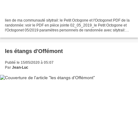
lien de ma communauté sitytrail: le Petit Octogone et l'Octogonet PDF de la
randonnée: voir le PDF en pièce jointe 02_05_2019_le Petit Octogone et
l'Octogonet 05/2019 paramètres personnels de randonnée avec sitytrail:
durée: 4h 58 mn distance: 17 km batterie...
les étangs d'Offémont
Publié le 15/05/2020 à 05:07
Par
Jean-Luc