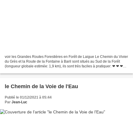
voir les Grandes Routes Forestières en Forêt de Laigue Le Chemin du Vivier
du Grès et la Route de la Fontaine à Baril sont situés au Sud de la Forêt
(longueur globale estimée: 1,9 km), ils sont très faciles à pratiquer: ❤ ❤ ❤❤
Ces 2 Routes passent sous...
le Chemin de la Voie de l'Eau
Publié le 01/12/2021 à 05:44
Par
Jean-Luc