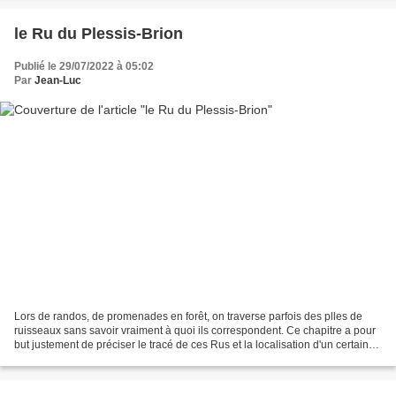
le Ru du Plessis-Brion
Publié le 29/07/2022 à 05:02
Par
Jean-Luc
Lors de randos, de promenades en forêt, on traverse parfois des plles de
ruisseaux sans savoir vraiment à quoi ils correspondent. Ce chapitre a pour
but justement de préciser le tracé de ces Rus et la localisation d'un certain
nombre de plles avec photos...