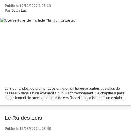
Publié le 12/10/2022 à 05:13
Par
Jean-Luc
Lors de randos, de promenades en forêt, on traverse parfois des plles de
ruisseaux sans savoir vraiment à quoi ils correspondent. Ce chapitre a pour
but justement de préciser le tracé de ces Rus et la localisation d'un certain
nombre de plles avec photos...
Le Ru des Lois
Publié le 13/08/2022 à 03:48