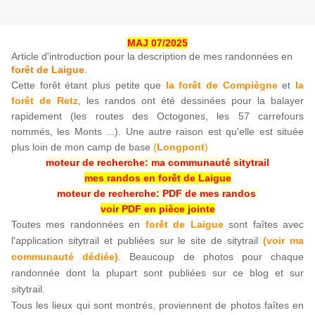
MAJ 07/2025
Article d'introduction pour la description de mes randonnées en
forêt de Laigue
.
Cette forêt étant plus petite que
la forêt de Compiègne
et
la
forêt de Retz
, les randos ont été dessinées pour la balayer
rapidement (les routes des Octogones, les 57 carrefours
nommés, les Monts ...). Une autre raison est qu'elle est située
plus loin de mon camp de base
(
Longpont
)
moteur de recherche: ma communauté sitytrail
mes randos en forêt de Laigue
moteur de recherche: PDF de mes randos
voir PDF en pièce jointe
Toutes mes randonnées en
forêt de Laigue
sont faîtes avec
l'application sitytrail et publiées sur le site de sitytrail
(voir ma
communauté dédiée)
. Beaucoup de photos pour chaque
randonnée dont la plupart sont publiées sur ce blog et sur
sitytrail.
Tous les lieux qui sont montrés, proviennent de photos faîtes en