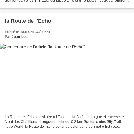
Sentier (parcelles 141-120) est fait de terre et d'herbes, sinueux par endroit,
pas facile à pratiquer. Le Sentier...
la Route de l'Echo
Publié le 14/03/2024 à 06:01
Par
Jean-Luc
La Route de l'Echo est située à l'Est dans la Forêt de Laigue et traverse le
Mont des Châtillons . Longueur estimée: 0,2 km. Sur les cartes SitytTrail
Topo World, la Route de l'Echo continue et longe le périmètre Est côté
domaine d'Offémont: je n'ai pas...