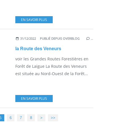
EN SAVOIR PLUS
31/12/2022
PUBLIÉ DEPUIS OVERBLOG
…
la Route des Veneurs
voir les Grandes Routes Forestières en
Forêt de Laigue La Route des Veneurs
est située au Nord-Ouest de la Forêt...
EN SAVOIR PLUS
5
6
7
8
>
>>