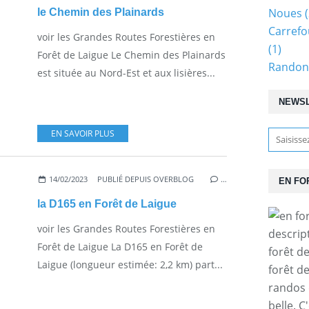
Noues
(
le Chemin des Plainards
Carrefo
voir les Grandes Routes Forestières en
(1)
Forêt de Laigue Le Chemin des Plainards
Randonn
est située au Nord-Est et aux lisières...
NEWS
EN SAVOIR PLUS
14/02/2023
PUBLIÉ DEPUIS OVERBLOG
…
EN FO
la D165 en Forêt de Laigue
voir les Grandes Routes Forestières en
descrip
Forêt de Laigue La D165 en Forêt de
forêt d
Laigue (longueur estimée: 2,2 km) part...
forêt d
randos 
belle. C