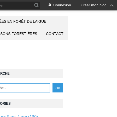
Connexion
+
Créer mon blog
ES EN FORÊT DE LAIGUE
ISONS FORESTIÈRES
CONTACT
ERCHE
ORIES
ours Sans Nom
(130)