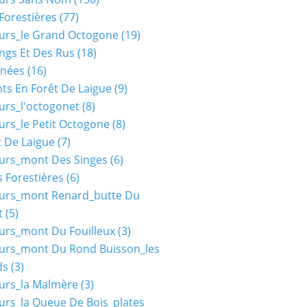
Forestières
(77)
urs_le Grand Octogone
(19)
ngs Et Des Rus
(18)
nées
(16)
ts En Forêt De Laigue
(9)
urs_l'octogonet
(8)
urs_le Petit Octogone
(8)
t De Laigue
(7)
urs_mont Des Singes
(6)
 Forestières
(6)
ours_mont Renard_butte Du
t
(5)
urs_mont Du Fouilleux
(3)
urs_mont Du Rond Buisson_les
ds
(3)
urs_la Malmère
(3)
urs_la Queue De Bois_plates