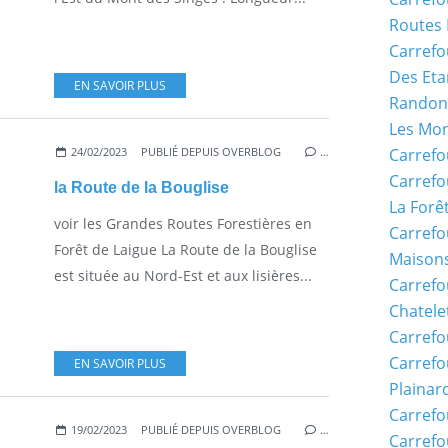
Routes 
Carrefo
Des Eta
EN SAVOIR PLUS
Randon
Les Mon
24/02/2023
PUBLIÉ DEPUIS OVERBLOG
…
Carrefo
Carrefo
la Route de la Bouglise
La Forê
voir les Grandes Routes Forestières en
Carrefo
Forêt de Laigue La Route de la Bouglise
Maisons
est située au Nord-Est et aux lisières...
Carref
Chatele
Carrefo
Carrefo
EN SAVOIR PLUS
Plainar
Carrefo
19/02/2023
PUBLIÉ DEPUIS OVERBLOG
…
Carrefo