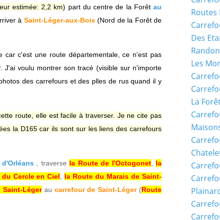
eur estimée: 2,2 km)
part du centre de la Forêt
au
Routes 
rriver à
Saint-Léger-aux-Bois
(Nord de la Forêt de
Carrefo
Des Eta
Randon
cle car c'est une route départementale, ce n'est pas
Les Mon
J'ai voulu montrer son tracé (visible sur n'importe
Carrefo
photos des carrefours et des plles de rus quand il y
Carrefo
La Forê
Carrefo
tte route, elle est facile à traverser. Je ne cite pas
Maisons
sées la D165 car ils sont sur les liens des carrefours
Carref
Chatele
 d'Orléans
, traverse
la Route de l'Octogonet
,
la
Carrefo
 du Cercle en Ciel
,
la Route du Marais de Saint-
Carrefo
 Saint-Léger
au
carrefour de Saint-Léger
(
Route
Plainar
Carrefo
Carrefo