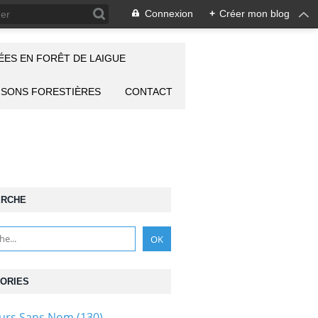
Connexion
+
Créer mon blog
ES EN FORÊT DE LAIGUE
ISONS FORESTIÈRES
CONTACT
ERCHE
ORIES
ours Sans Nom
(130)