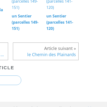
la
un Sentier
un Sentier
(parcelles 149-
(parcelles 141-
151)
120)
la D130 dans la Forêt de Laigue
le Chemin des Plainards
TICLE