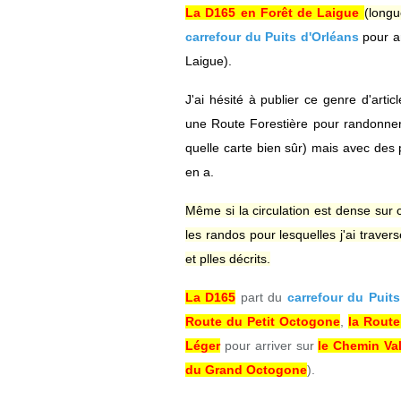
La D165 en Forêt de Laigue
(longu
carrefour du Puits d'Orléans
pour a
Laigue).
J'ai hésité à publier ce genre d'arti
une Route Forestière pour randonner. 
quelle carte bien sûr) mais avec des 
en a.
Même si la circulation est dense sur ce
les randos pour lesquelles j'ai traver
et plles décrits.
La D165
part du
carrefour du Puits
Route du Petit Octogone
,
la Route
Léger
pour arriver sur
le Chemin Val
du Grand Octogone
).