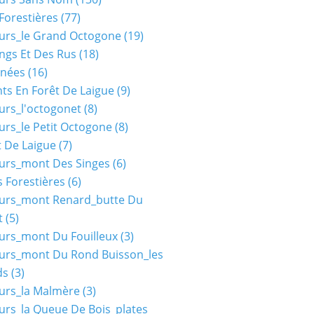
Forestières
(77)
urs_le Grand Octogone
(19)
ngs Et Des Rus
(18)
nées
(16)
ts En Forêt De Laigue
(9)
urs_l'octogonet
(8)
urs_le Petit Octogone
(8)
t De Laigue
(7)
urs_mont Des Singes
(6)
 Forestières
(6)
ours_mont Renard_butte Du
t
(5)
urs_mont Du Fouilleux
(3)
urs_mont Du Rond Buisson_les
ds
(3)
urs_la Malmère
(3)
urs_la Queue De Bois_plates