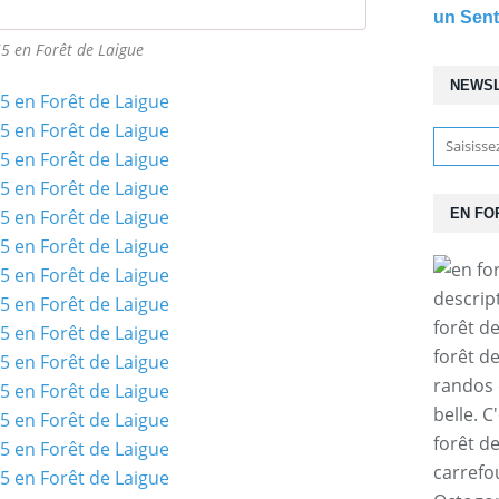
un Sent
5 en Forêt de Laigue
NEWS
EN FO
descrip
forêt d
forêt d
randos 
belle. C
forêt d
carrefo