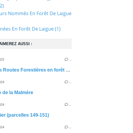
2)
urs Nommés En Forêt De Laigue
ées En Forêt De Laigue
(1)
AIMEREZ AUSSI :
025
…
Grandes Routes Forestières en forêt de Laigue
024
…
e de la Malmère
024
…
ier (parcelles 149-151)
024
…