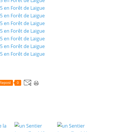
Repost
0