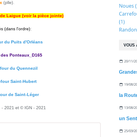
x
(plle).
Noues
(
Carrefo
 de Laigue
(voir la pièce jointe)
(1)
 (dans l'ordre):
Randonn
ur du Puits d'Orléans
VOUS 
u des Ponteaux_D165
20/11/2
efour du Quennezil
efour Saint-Hubert
19/08/2
four de Saint-Léger
la Rout
d - 2021 et © IGN - 2021
13/08/2
un Sent
25/03/2