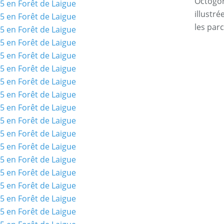
Octogone
illustr
les par