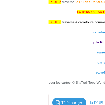
La D165
traverse
le Ru des Ponteau
La D165 en Forêt
La D165
traverse 4 carrefours nommés
carrefo
plle R
carr
carr
carre
pour les cartes: © SityTrail Topo Worl
Télécharger
la D165