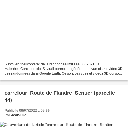
Survol en "hélicoptère" de la randonnée intitulée 06_2021_la
Malmère_Cercle en ciel Sitytrail permet de générer une vue et une vidéo 3D
des randonnées dans Google Earth. Ce sont ces vues et vidéos 3D qui sont
montrées dans le dossier "mes randos en 3D"....
carrefour_Route de Flandre_Sentier (parcelle
44)
Publié le 09/07/2022 à 05:59
Par
Jean-Luc