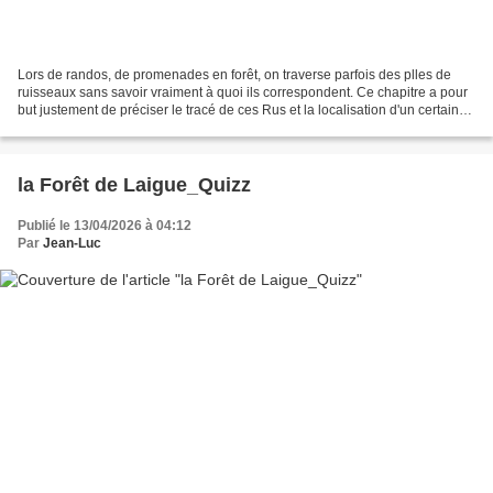
Lors de randos, de promenades en forêt, on traverse parfois des plles de
ruisseaux sans savoir vraiment à quoi ils correspondent. Ce chapitre a pour
but justement de préciser le tracé de ces Rus et la localisation d'un certain
nombre de plles avec photos...
la Forêt de Laigue_Quizz
Publié le 13/04/2026 à 04:12
Par
Jean-Luc