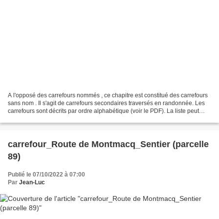
A l'opposé des carrefours nommés , ce chapitre est constitué des carrefours
sans nom . Il s'agit de carrefours secondaires traversés en randonnée. Les
carrefours sont décrits par ordre alphabétique (voir le PDF). La liste peut
évoluer en fonction des...
carrefour_Route de Montmacq_Sentier (parcelle
89)
Publié le 07/10/2022 à 07:00
Par
Jean-Luc