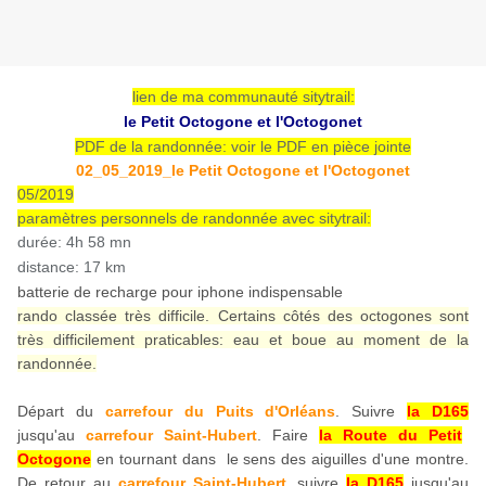
lien de ma communauté sitytrail:
le Petit Octogone et l'Octogonet
PDF de la randonnée: voir le PDF en pièce jointe
02_05_2019_le Petit Octogone et l'Octogonet
05/2019
paramètres personnels de randonnée avec sitytrail:
durée: 4h 58 mn
distance: 17 km
batterie de recharge pour iphone indispensable
rando classée très difficile. Certains côtés des octogones sont
très difficilement praticables: eau et boue au moment de la
randonnée.
Départ du
carrefour du Puits d'Orléans
. Suivre
la D165
jusqu'au
carrefour Saint-Hubert
. Faire
la Route du Petit
Octogone
en tournant dans le sens des aiguilles d'une montre.
De retour au
carrefour Saint-Hubert
, suivre
la D165
jusqu'au