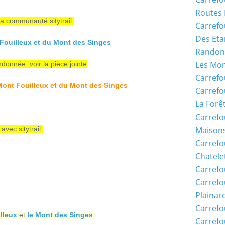
Routes 
a communauté sitytrail:
Carrefo
Des Eta
Fouilleux et du Mont des Singes
Randon
Les Mon
donnée: voir la pièce jointe
Carrefo
ont Fouilleux et du Mont des Singes
Carrefo
La Forê
Carrefo
vec sitytrail:
Maisons
Carref
Chatele
Carrefo
Carrefo
Plainar
Carrefo
lleux
et
le Mont des Singes
.
Carrefo