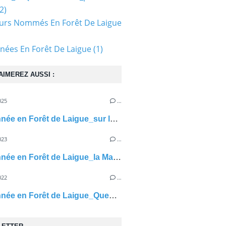
2)
urs Nommés En Forêt De Laigue
ées En Forêt De Laigue
(1)
AIMEREZ AUSSI :
025
…
Randonnée en Forêt de Laigue_sur les Routes du Grand Octogone, du Petit Octogone, du Plessis-Brion, de Sainte Croix et de la Belle Assise
023
…
Randonnée en Forêt de Laigue_la Malmère_Cercle en ciel
022
…
Randonnée en Forêt de Laigue_Quennezil_les Croisettes_les Ponteaux