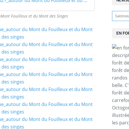
15_07_2021_autour du Mont du Fouilleux et du Mont des Singes
NEWS
Mont Fouilleux et du Mont des Singes
EN FO
descrip
forêt d
forêt d
randos 
belle. C
forêt d
carrefo
Octogone
illustr
les par