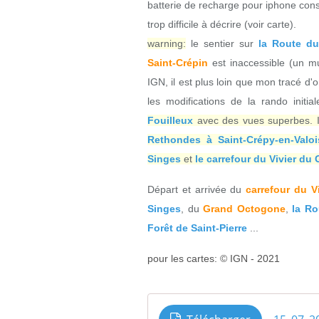
batterie de recharge pour iphone cons
trop difficile à décrire (voir carte).
warning:
le sentier sur
la Route d
Saint-Crépin
est inaccessible (un mu
IGN, il est plus loin que mon tracé d'
les modifications de la rando initi
Fouilleux
avec des vues superbes. Il 
Rethondes à Saint-Crépy-en-Valoi
Singes
et
le carrefour du Vivier du 
Départ et arrivée du
carrefour du V
Singes
, du
Grand Octogone
,
la Ro
Forêt de Saint-Pierre
...
pour les cartes: © IGN - 2021