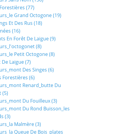
Forestières
(77)
urs_le Grand Octogone
(19)
ngs Et Des Rus
(18)
nées
(16)
ts En Forêt De Laigue
(9)
urs_l'octogonet
(8)
urs_le Petit Octogone
(8)
t De Laigue
(7)
urs_mont Des Singes
(6)
 Forestières
(6)
ours_mont Renard_butte Du
t
(5)
urs_mont Du Fouilleux
(3)
urs_mont Du Rond Buisson_les
ds
(3)
urs_la Malmère
(3)
urs_la Queue De Bois_plates