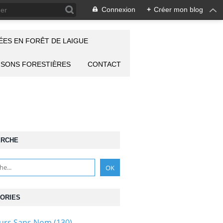
Connexion
+
Créer mon blog
ES EN FORÊT DE LAIGUE
ISONS FORESTIÈRES
CONTACT
ERCHE
ORIES
ours Sans Nom
(130)