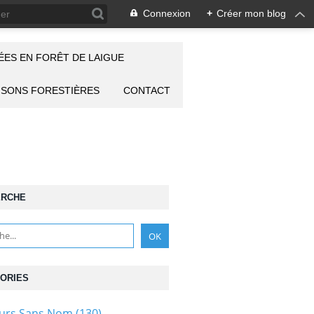
Connexion
+
Créer mon blog
ES EN FORÊT DE LAIGUE
ISONS FORESTIÈRES
CONTACT
ERCHE
ORIES
ours Sans Nom
(130)