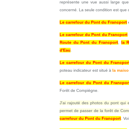
représente une vue aussi large que 
concerné. La seule condition est que ce
Le carrefour du Pont du Francport
e
Le carrefour du Pont du Francport
Route du Pont du Francport
,
la 
d'Eau
.
Le carrefour du Pont du Francpor
poteau indicateur est situé à
la maiso
Le carrefour du Pont du Francpor
Forêt de Compiègne.
J'ai rajouté des photos du pont qui 
permet de passer de la forêt de Com
carrefour du Pont du Francport
. Vo