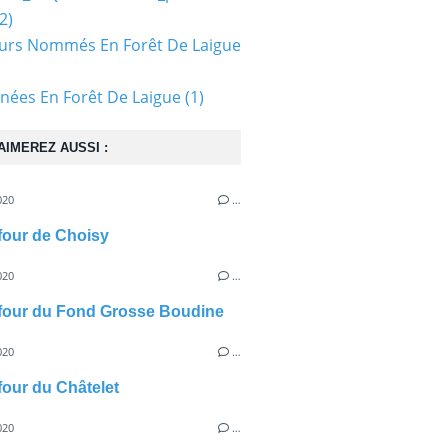
2)
urs Nommés En Forêt De Laigue
ées En Forêt De Laigue
(1)
AIMEREZ AUSSI :
020
…
efour de Choisy
020
…
efour du Fond Grosse Boudine
020
…
efour du Châtelet
020
…