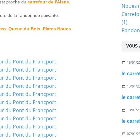
est proche du
carrefour de l'Aisne
.
Noues
(
Carrefo
lors de la randonnée suivante:
(1)
en_Queue du Bois_Plates Noues
Randonn
VOUS 
16/01/2
le carr
13/01/2
le carr
10/01/2
le carr
07/01/2