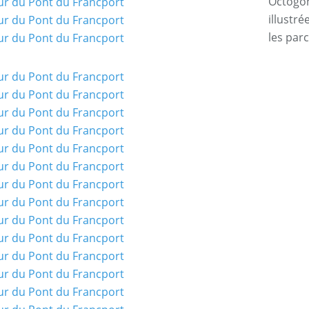
Octogone
illustr
les par