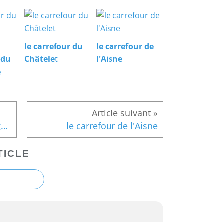
le carrefour du
le carrefour de
 du
Châtelet
l'Aisne
e
Randonnée en forêt de Laigue_Mont Moyen_Queue du Bois_Plates Noues
le carrefour de l'Aisne
TICLE