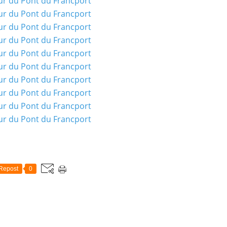
Repost
0