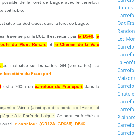
possible de la forêt de Laigue avec le carrefour
Routes 
 soit lisible.
Carrefo
Des Eta
st situé au Sud-Ouest dans la forêt de Laigue.
Randon
est traversé par la D81. Il est rejoint par
la D546
,
la
Les Mon
Route du Mont Renard
et
le Chemin de la Voie
Carrefo
Carrefo
La Forê
t
est mal situé sur les cartes IGN (voir cartes). Le
Carrefo
n forestière du Francport
.
Maisons
Carref
t
est à 760m du
carrefour du Francport
dans la
Chatele
Carrefo
enjambe l'Aisne (ainsi que des bords de l'Aisne) et
Carrefo
piègne à la Forêt de Laigue.
Ce pont est à côté du
Plainar
ir aussi
le carrefour_(GR12A_GR655)_D546
.
Carrefo
Carrefo