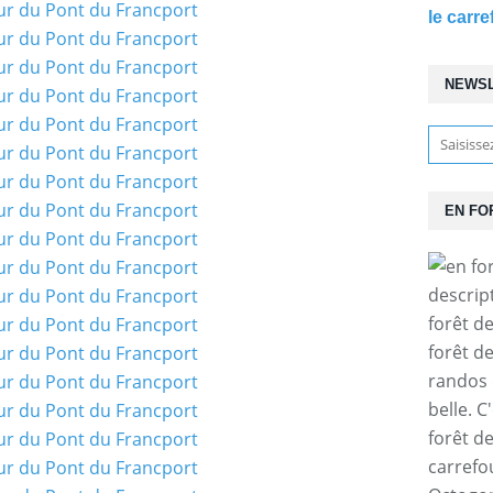
le carre
NEWS
EN FO
descrip
forêt d
forêt d
randos 
belle. C
forêt d
carrefo