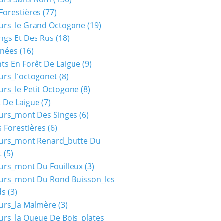
Forestières
(77)
urs_le Grand Octogone
(19)
ngs Et Des Rus
(18)
nées
(16)
ts En Forêt De Laigue
(9)
urs_l'octogonet
(8)
urs_le Petit Octogone
(8)
t De Laigue
(7)
urs_mont Des Singes
(6)
 Forestières
(6)
ours_mont Renard_butte Du
t
(5)
urs_mont Du Fouilleux
(3)
urs_mont Du Rond Buisson_les
ds
(3)
urs_la Malmère
(3)
urs_la Queue De Bois_plates