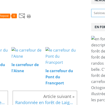
NEWS
Repost
0
EN FO
descrip
forêt d
forêt d
randos 
 du
le carrefour de
belle. C
l'Aisne
le carrefour du
forêt d
Pont du
carrefo
Francport
Octogone
illustr
les par
le carrefour du Fond Grosse Boudine
Randonnée en forêt de Laigue_La Malmère_Les Croisettes_Monts du Rond Buisson et des Châtillons