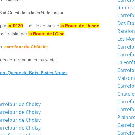
Routes 
Sud-Ouest dans la forêt de Laigue.
Carrefo
Des Eta
 par
la D130
. Il est le départ de
la Route de l'Aisne
Randon
Il est rejoint par
la Route de l'Oise
.
Les Mon
Carrefo
du
carrefour du Châtelet
.
Carrefo
lors de la randonnée suivante:
La Forê
Carrefo
en_Queue du Bois_Plates Noues
Maisons
Carref
Chatele
Carrefo
Carrefo
Plainar
Carrefo
Carrefo