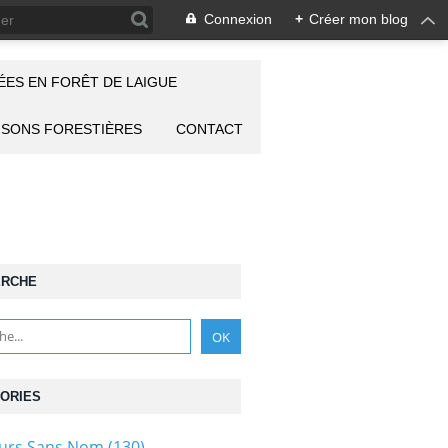
Connexion
+
Créer mon blog
ES EN FORÊT DE LAIGUE
ISONS FORESTIÈRES
CONTACT
ERCHE
ORIES
ours Sans Nom
(130)