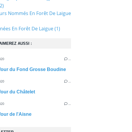
2)
urs Nommés En Forêt De Laigue
ées En Forêt De Laigue
(1)
AIMEREZ AUSSI :
020
…
efour du Fond Grosse Boudine
020
…
efour du Châtelet
020
…
four de l'Aisne