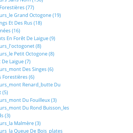
Forestières
(77)
urs_le Grand Octogone
(19)
ngs Et Des Rus
(18)
nées
(16)
ts En Forêt De Laigue
(9)
urs_l'octogonet
(8)
urs_le Petit Octogone
(8)
t De Laigue
(7)
urs_mont Des Singes
(6)
 Forestières
(6)
ours_mont Renard_butte Du
t
(5)
urs_mont Du Fouilleux
(3)
urs_mont Du Rond Buisson_les
ds
(3)
urs_la Malmère
(3)
urs_la Queue De Bois_plates