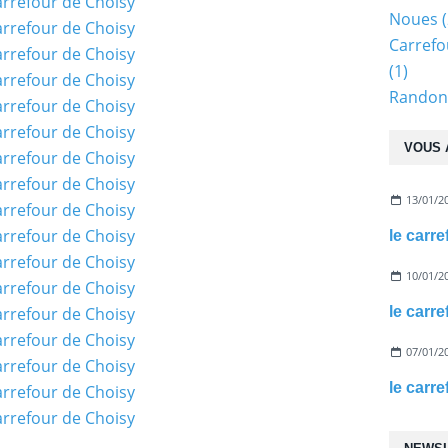
Noues
(
Carrefo
(1)
Randonn
VOUS 
13/01/2
le carr
10/01/2
le carr
07/01/2
le carre