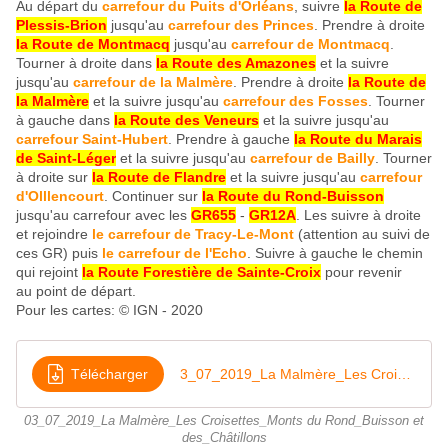
Au départ du
carrefour du Puits d'Orléans
, suivre
la Route de
Plessis-Brion
jusqu'au
carrefour des Princes
. Prendre à droite
la Route de Montmacq
jusqu'au
carrefour de Montmacq
.
Tourner à droite dans
la Route des Amazones
et la suivre
jusqu'au
carrefour de la Malmère
. Prendre à droite
la Route de
la Malmère
et la suivre jusqu'au
carrefour des Fosses
. Tourner
à gauche dans
la Route des Veneurs
et la suivre jusqu'au
carrefour Saint-Hubert
. Prendre à gauche
la Route du Marais
de Saint-Léger
et la suivre jusqu'au
carrefour de Bailly
. Tourner
à droite sur
la Route de Flandre
et la suivre jusqu'au
carrefour
d'Olllencourt
. Continuer sur
la Route du Rond-Buisson
jusqu'au carrefour avec les
GR655
-
GR12A
. Les suivre à droite
et rejoindre
le carrefour de Tracy-Le-Mont
(attention au suivi de
ces GR) puis
le carrefour de l'Echo
. Suivre à gauche le chemin
qui rejoint
la Route Forestière de Sainte-Croix
pour revenir
au point de départ.
Pour les cartes: © IGN - 2020
Télécharger
3_07_2019_La Malmère_Les Croisettes_Monts_du Rond_Buisson_et_des_Châtillons
03_07_2019_La Malmère_Les Croisettes_Monts du Rond_Buisson et
des_Châtillons