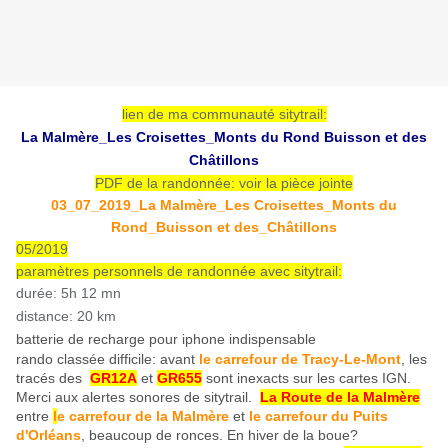
lien de ma communauté sitytrail:
La Malmère_Les Croisettes_Monts du Rond Buisson et des
Châtillons
PDF de la randonnée: voir la pièce jointe
03_07_2019_La Malmère_Les Croisettes_Monts du
Rond_Buisson et des_Châtillons
05/2019
paramètres personnels de randonnée avec sitytrail:
durée: 5h 12 mn
distance: 20 km
batterie de recharge pour iphone indispensable
rando classée difficile: avant
le carrefour de Tracy-Le-Mont
, les
tracés des
GR12A
et
GR655
sont inexacts sur les cartes IGN.
Merci aux alertes sonores de sitytrail.
La Route de la Malmère
entre
l
e carrefour de la Malmère
et
le carrefour du Puits
d'Orléans
, beaucoup de ronces. En hiver de la boue?