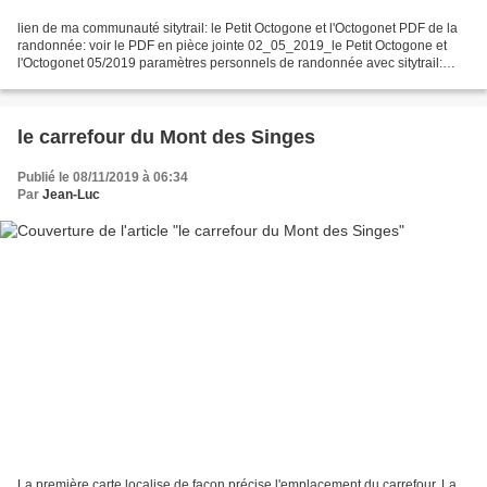
lien de ma communauté sitytrail: le Petit Octogone et l'Octogonet PDF de la
randonnée: voir le PDF en pièce jointe 02_05_2019_le Petit Octogone et
l'Octogonet 05/2019 paramètres personnels de randonnée avec sitytrail:
durée: 4h 58 mn distance: 17 km batterie...
le carrefour du Mont des Singes
Publié le 08/11/2019 à 06:34
Par
Jean-Luc
La première carte localise de façon précise l'emplacement du carrefour. La