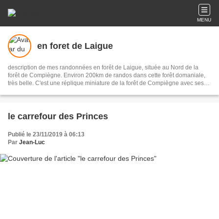
MENU
en foret de Laigue
description de mes randonnées en forêt de Laigue, située au Nord de la
forêt de Compiègne. Environ 200km de randos dans cette forêt domaniale,
très belle. C'est une réplique miniature de la forêt de Compiègne avec ses
57 carrefours nommés, ses routes des Octogones, ses Monts ... Elle est
illustrée avec environ 10000 photos et les parcours de mes randonnées.
le carrefour des Princes
Publié le 23/11/2019 à 06:13
Par
Jean-Luc