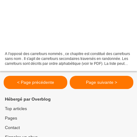
A l'opposé des carrefours nommés , ce chapitre est constitué des carrefours
sans nom . Il s'agit de carrefours secondaires traversés en randonnée. Les
carrefours sont décrits par ordre alphabétique (voir le PDF). La liste peut
évoluer en fonction des...
< Page précédente
Page suivante >
Hébergé par Overblog
Top articles
Pages
Contact