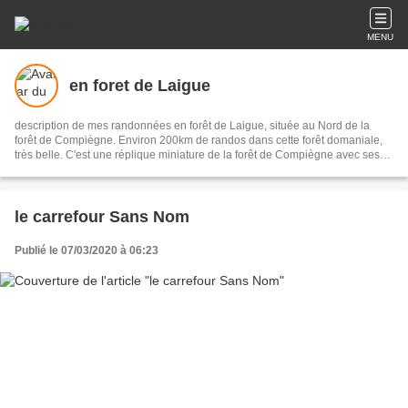
MENU
en foret de Laigue
description de mes randonnées en forêt de Laigue, située au Nord de la
forêt de Compiègne. Environ 200km de randos dans cette forêt domaniale,
très belle. C'est une réplique miniature de la forêt de Compiègne avec ses
57 carrefours nommés, ses routes des Octogones, ses Monts ... Elle est
illustrée avec environ 10000 photos et les parcours de mes randonnées.
le carrefour Sans Nom
Publié le 07/03/2020 à 06:23