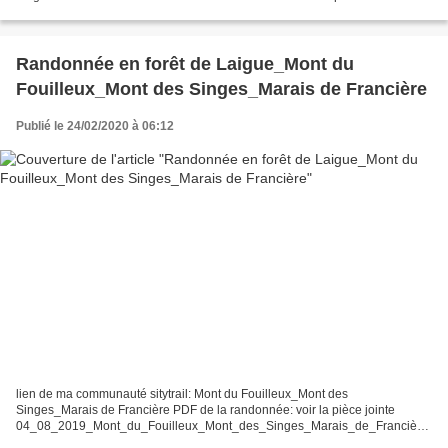
Le carrefour des Dix-Sept-Frères...
Randonnée en forêt de Laigue_Mont du
Fouilleux_Mont des Singes_Marais de Francière
Publié le 24/02/2020 à 06:12
lien de ma communauté sitytrail: Mont du Fouilleux_Mont des
Singes_Marais de Francière PDF de la randonnée: voir la pièce jointe
04_08_2019_Mont_du_Fouilleux_Mont_des_Singes_Marais_de_Francière
08/2019 paramètres personnels de randonnée avec sitytrail:...