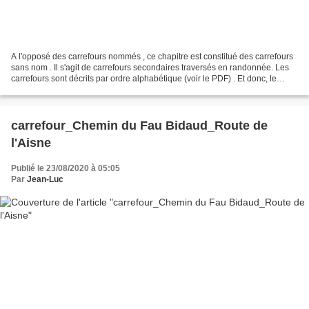
A l'opposé des carrefours nommés , ce chapitre est constitué des carrefours
sans nom . Il s'agit de carrefours secondaires traversés en randonnée. Les
carrefours sont décrits par ordre alphabétique (voir le PDF) . Et donc, le
changement de lieu dans une...
carrefour_Chemin du Fau Bidaud_Route de
l'Aisne
Publié le 23/08/2020 à 05:05
Par
Jean-Luc