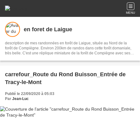
MENU
en foret de Laigue
description de mes randonnées en forêt de Laigue, située au Nord de la
forêt de Compiègne. Environ 200km de randos dans cette forêt domaniale,
très belle. C'est une réplique miniature de la forêt de Compiègne avec ses
57 carrefours nommés, ses routes des Octogones, ses Monts ... Elle est
illustrée avec environ 10000 photos et les parcours de mes randonnées.
carrefour_Route du Rond Buisson_Entrée de
Tracy-le-Mont
Publié le 22/09/2020 à 05:03
Par
Jean-Luc