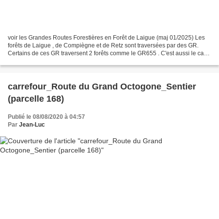
voir les Grandes Routes Forestières en Forêt de Laigue (maj 01/2025) Les
forêts de Laigue , de Compiègne et de Retz sont traversées par des GR.
Certains de ces GR traversent 2 forêts comme le GR655 . C'est aussi le cas
du GR12A présenté dans cet article...
carrefour_Route du Grand Octogone_Sentier
(parcelle 168)
Publié le 08/08/2020 à 04:57
Par
Jean-Luc