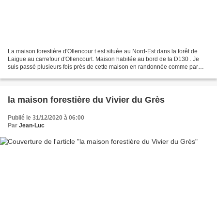
La maison forestière d'Ollencour t est située au Nord-Est dans la forêt de
Laigue au carrefour d'Ollencourt. Maison habitée au bord de la D130 . Je
suis passé plusieurs fois près de cette maison en randonnée comme par
exemple: 07_2019_La Malmère_Les Croisettes_Monts...
la maison forestière du Vivier du Grès
Publié le 31/12/2020 à 06:00
Par
Jean-Luc