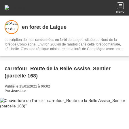
MENU
en foret de Laigue
description de mes randonnées en forêt de Laigue, située au Nord de la
forêt de Compiègne. Environ 200km de randos dans cette forêt domaniale,
très belle. C'est une réplique miniature de la forêt de Compiègne avec ses
57 carrefours nommés, ses routes des Octogones, ses Monts ... Elle est
illustrée avec environ 10000 photos et les parcours de mes randonnées.
carrefour_Route de la Belle Assise_Sentier
(parcelle 168)
Publié le 15/01/2021 à 06:02
Par
Jean-Luc