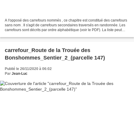
A l'opposé des carrefours nommés , ce chapitre est constitué des carrefours
sans nom . Il s'agit de carrefours secondaires traversés en randonnée. Les
carrefours sont décrits par ordre alphabétique (voir le PDF). La liste peut
évoluer en fonction des...
carrefour_Route de la Trouée des
Bonshommes_Sentier_2_(parcelle 147)
Publié le 26/11/2020 à 06:02
Par
Jean-Luc