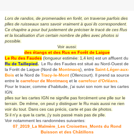
Lors de randos, de promenades en forêt, on traverse parfois des
plles de ruisseaux sans savoir vraiment à quoi ils correspondent.
Ce chapitre a pour but justement de préciser le tracé de ces Rus
et la localisation d'un certain nombre de plles avec photos si
possible.
Voir aussi:
des étangs et des Rus en Forêt de Laigue
Le Ru des Faudes
(longueur estimée: 1,4 km)
est un affluent du
Ru de Taillepied
.
Le Ru des Faudes est situé au Nord-Ouest de
la Forêt de Laigue (Nord de
Montmacq
), entre
Saint-Léger-aux-
Bois
et le Nord de
Tracy-le-Mont
(Ollencourt). Il prend sa source
entre le
carrefour de Montmacq
et le
carrefour d'Orléans
.
Pour le tracer, comme d'habitude, j'ai suivi son nom sur les cartes
IGN.
plles sur les cartes IGN ne signifie pas forcément une plle sur le
terrain. De même, on peut y distinguer le Ru mais aussi ne rien
voir du tout. Dans ces cas précis, carte et pas de photos.
Si il n'y a que la carte, j'y suis passé mais pas de plle.
Voir
notamment les randonnées suivantes:
07_2019_La Malmère_Les Croisettes_Monts du Rond
Buisson et des Châtillons