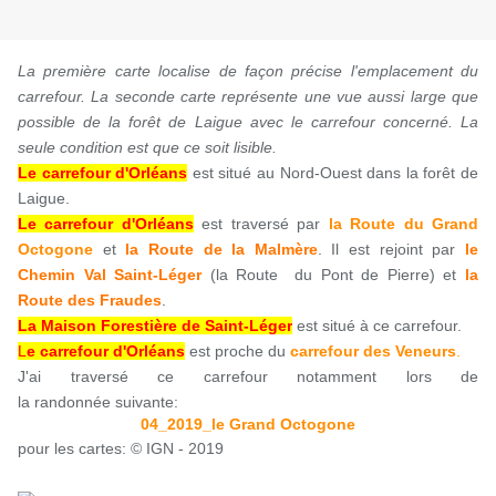
La première carte localise de façon précise l'emplacement du
carrefour. La seconde carte représente une vue aussi large que
possible de la forêt de Laigue avec le carrefour concerné. La
seule condition est que ce soit lisible.
Le carrefour d'Orléans
est situé au Nord-Ouest dans la forêt de
Laigue.
Le carrefour d'Orléans
est traversé par
la Route du Grand
Octogone
et
la Route de la Malmère
. Il est rejoint par
le
Chemin Val Saint-Léger
(la Route du Pont de Pierre) et
la
Route des Fraudes
.
La Maison Forestière de Saint-Léger
est situé à ce carrefour.
L
e carrefour d'Orléans
est proche du
carrefour des Veneurs
.
J'ai traversé ce carrefour notamment lors de
la randonnée suivante:
04_2019_le Grand Octogone
pour les cartes: © IGN - 2019