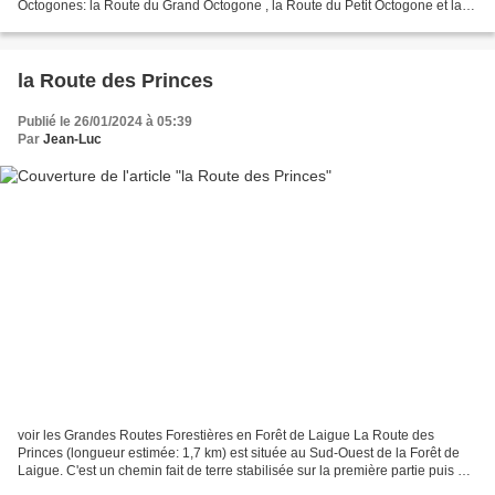
Octogones: la Route du Grand Octogone , la Route du Petit Octogone et la
Route de l'Octogonet . La...
la Route des Princes
Publié le 26/01/2024 à 05:39
Par
Jean-Luc
voir les Grandes Routes Forestières en Forêt de Laigue La Route des
Princes (longueur estimée: 1,7 km) est située au Sud-Ouest de la Forêt de
Laigue. C'est un chemin fait de terre stabilisée sur la première partie puis de
terre et d'herbes. La Route des...