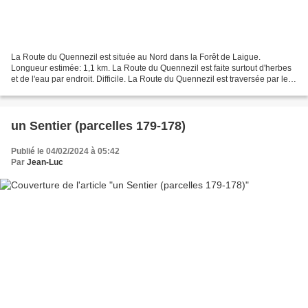
La Route du Quennezil est située au Nord dans la Forêt de Laigue.
Longueur estimée: 1,1 km. La Route du Quennezil est faite surtout d'herbes
et de l'eau par endroit. Difficile. La Route du Quennezil est traversée par le
Ru du Marais Saint-Léger (plle,...
un Sentier (parcelles 179-178)
Publié le 04/02/2024 à 05:42
Par
Jean-Luc