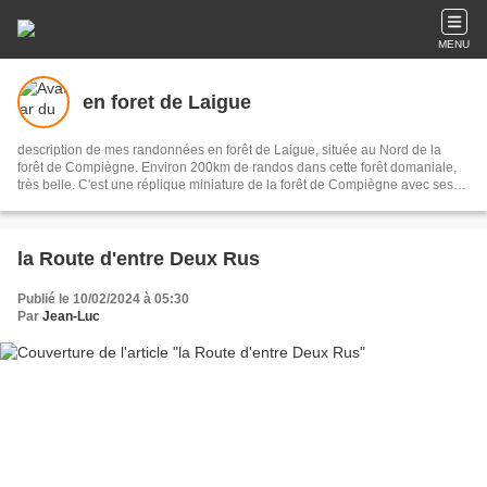
MENU
en foret de Laigue
description de mes randonnées en forêt de Laigue, située au Nord de la
forêt de Compiègne. Environ 200km de randos dans cette forêt domaniale,
très belle. C'est une réplique miniature de la forêt de Compiègne avec ses
57 carrefours nommés, ses routes des Octogones, ses Monts ... Elle est
illustrée avec environ 10000 photos et les parcours de mes randonnées.
la Route d'entre Deux Rus
Publié le 10/02/2024 à 05:30
Par
Jean-Luc