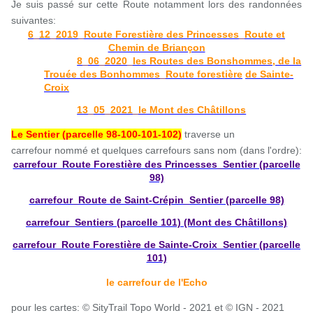
Je suis passé sur cette Route notamment lors des randonnées
suivantes:
6_12_2019_Route Forestière des Princesses_Route et
Chemin de Briançon
8_06_2020_les Routes des Bonshommes, de la
Trouée des Bonhommes_Route forestière
de Sainte-
Croix
13_05_2021_le Mont des Châtillons
Le Sentier (parcelle 98-100-101-102)
traverse un
carrefour nommé et quelques carrefours sans nom (dans l'ordre):
carrefour_Route Forestière des Princesses_Sentier (parcelle
98)
carrefour_Route de Saint-Crépin_Sentier (parcelle 98)
carrefour_Sentiers (parcelle 101) (Mont des Châtillons)
carrefour_Route Forestière de Sainte-Croix_Sentier (parcelle
101)
le carrefour de l'Echo
pour les cartes: © SityTrail Topo World - 2021 et © IGN - 2021