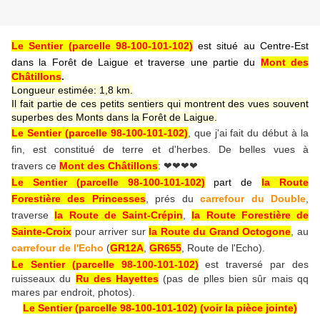
Le Sentier (parcelle 98-100-101-102)
est situé au Centre-Est
dans la Forêt de Laigue et traverse une partie du
Mont des
Châtillons
.
Longueur estimée: 1,8 km.
Il fait partie de ces petits sentiers qui montrent des vues souvent
superbes des Monts dans la Forêt de Laigue.
Le Sentier (parcelle 98-100-101-102)
, que j'ai fait du début à la
fin, est constitué de terre et d'herbes. De belles vues à
travers ce
Mont des Châtillons
:
❤❤❤❤
Le Sentier (parcelle 98-100-101-102)
part de
la Route
Forestière des Princesses
, prés du
carrefour du Double
,
traverse
la Route de Saint-Crépin
,
la Route Forestière de
Sainte-Croix
pour arriver sur
la Route du Grand Octogone
, au
carrefour de l'Echo
(
GR12A
,
GR655
, Route de l'Echo).
Le Sentier (parcelle 98-100-101-102)
est traversé par des
ruisseaux du
Ru des Hayettes
(pas de plles bien sûr mais qq
mares par endroit, photos).
Le Sentier (parcelle 98-100-101-102)
(voir la pièce jointe)