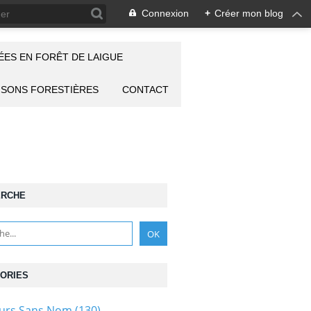
Connexion
+
Créer mon blog
ES EN FORÊT DE LAIGUE
ISONS FORESTIÈRES
CONTACT
ERCHE
ORIES
ours Sans Nom
(130)