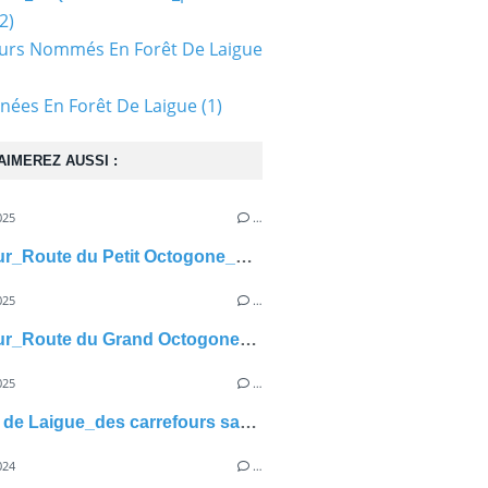
2)
urs Nommés En Forêt De Laigue
ées En Forêt De Laigue
(1)
AIMEREZ AUSSI :
025
…
carrefour_Route du Petit Octogone_Sentier (parcelle 90)
025
…
carrefour_Route du Grand Octogone_Route du Camp de Senlis
025
…
en forêt de Laigue_des carrefours sans nom
024
…