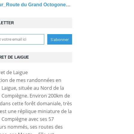
carrefour_Route du Grand Octogone_Sentier (parcelle 145)
LETTER
RET DE LAIGUE
tion de mes randonnées en
e Laigue, située au Nord de la
e Compiègne. Environ 200km de
dans cette forêt domaniale, très
'est une réplique miniature de la
e Compiègne avec ses 57
urs nommés, ses routes des