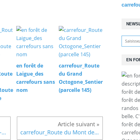
NEWS
EN FO
en forêt de
carrefour_Route
Route
Laigue_des
du Grand
carrefours sans
Octogone_Sentier
descrip
Route
nom
(parcelle 145)
forêt d
e
forêt d
randos 
belle. C
forêt d
le Chemin de St-Crépin-aux-Bois à Rethondes
carrefour_Route du Mont des Singes_Sentier (parcelle 163)
carrefo