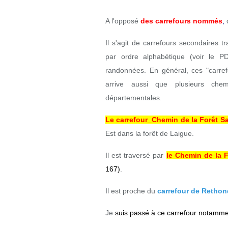
A l'opposé
des carrefours nommés
,
c
Il s'agit de carrefours secondaires 
par ordre alphabétique (voir le P
randonnées. En général, ces "carref
arrive aussi que plusieurs chemi
départementales.
Le carrefour_Chemin de la Forêt Sai
Est dans la forêt de Laigue.
Il est traversé par
le Chemin de la F
167)
.
Il est proche du
carrefour de Retho
Je
suis passé à ce carrefour notamme