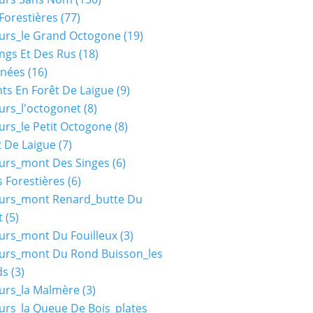
Forestières
(77)
urs_le Grand Octogone
(19)
ngs Et Des Rus
(18)
nées
(16)
ts En Forêt De Laigue
(9)
urs_l'octogonet
(8)
urs_le Petit Octogone
(8)
t De Laigue
(7)
urs_mont Des Singes
(6)
 Forestières
(6)
ours_mont Renard_butte Du
t
(5)
urs_mont Du Fouilleux
(3)
urs_mont Du Rond Buisson_les
ds
(3)
urs_la Malmère
(3)
urs_la Queue De Bois_plates