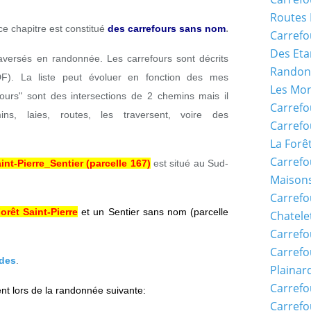
Routes 
.
e chapitre est constitué
des carrefours sans nom
Carrefo
Des Eta
traversés en randonnée. Les carrefours sont décrits
Randon
DF). La liste peut évoluer en fonction des mes
Les Mon
ours" sont des intersections de 2 chemins mais il
Carrefo
ns, laies, routes, les traversent, voire des
Carrefo
La Forê
Carrefo
nt-Pierre_Sentier (parcelle 167)
est situé au Sud-
Maisons
Carref
orêt Saint-Pierre
et un Sentier sans nom (parcelle
Chatele
Carrefo
Carrefo
ndes
.
Plainar
Carrefo
nt lors de la randonnée suivante:
Carrefo