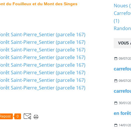
t du Fouilleux et du Mont des Singes
Noues
(
Carrefo
(1)
Randonn
VOUS 
09/07/2
09/07/2
30/01/2
Repost
0
14/01/2