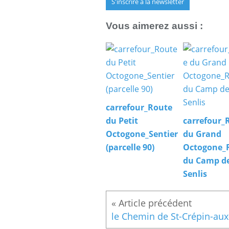
S'inscrire à la newsletter
Vous aimerez aussi :
carrefour_Route
du Petit
carrefour_
Octogone_Sentier
du Grand
(parcelle 90)
Octogone_
du Camp d
Senlis