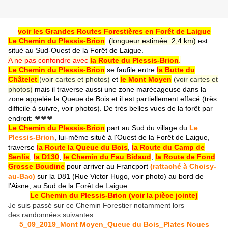
voir les Grandes Routes Forestières en Forêt de Laigue
Le Chemin du Plessis-Brion
(longueur estimée: 2,4 km)
est
situé au Sud-Ouest de la Forêt de Laigue.
A ne pas confondre avec
la Route du Plessis-Brion
.
Le Chemin du Plessis-Brion
se faufile entre
la Butte du
Châtelet
(voir cartes et photos)
et
le Mont Moyen
(voir cartes et
photos)
mais il traverse aussi une zone marécageuse dans la
zone appelée la Queue de Bois et il est partiellement effacé (très
difficile à suivre, voir photos). De très belles vues de la forêt par
endroit:
❤❤❤
Le Chemin du Plessis-Brion
part au Sud du village du
Le
Plessis-Brion
, lui-même situé à l'Ouest de la Forêt de Laigue,
traverse
la Route la Queue du Bois
,
la Route du Camp de
Senlis
,
la D130
,
le Chemin du Fau Bidaud
,
la Route de Fond
Grosse Boudine
pour arriver au
Francport
(rattaché à Choisy-
au-Bac)
sur la D81 (Rue Victor Hugo, voir photo) au bord de
l'Aisne, au Sud de la Forêt de Laigue.
Le Chemin du Plessis-Brion (voir la pièce jointe)
Je suis passé sur ce Chemin Forestier notamment lors
des randonnées suivantes:
5_09_2019_Mont Moyen_Queue du Bois_Plates Noues