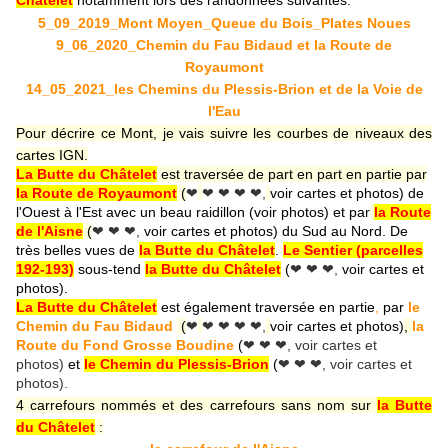
Châtelet
notamment lors des randonnées suivantes:
5_09_2019_Mont Moyen_Queue du Bois_Plates Noues
9_06_2020_Chemin du Fau Bidaud et la Route de
Royaumont
14_05_2021_les Chemins du Plessis-Brion et de la Voie de
l'Eau
Pour décrire ce Mont, je vais suivre les courbes de niveaux des
cartes IGN.
La Butte du Châtelet
est traversée de part en part en partie par
la Route de Royaumont
(
❤
❤ ❤ ❤ ❤,
voir cartes et photos) de
l'Ouest à l'Est avec un beau raidillon (voir photos) et par
la Route
de l'Aisne
(
❤ ❤ ❤,
voir cartes et photos) du Sud au Nord. De
très belles vues de
la Butte du Châtelet
.
Le Sentier (parcelles
192-193)
sous-tend
la Butte du Châtelet
(
❤ ❤ ❤,
voir cartes et
photos).
La Butte du Châtelet
est également traversée en partie
,
par
le
Chemin du Fau Bidaud
(
❤
❤ ❤ ❤ ❤,
voir cartes et photos)
,
la
Route du Fond Grosse Boudine
(
❤​​​​​​​ ❤​​​​​​​ ❤
, voir cartes et
photos)
et
le Chemin du Plessis-Brion
(
❤​​​​​​​ ❤​​​​​​​ ❤
, voir cartes et
photos).
4 carrefours nommés et des carrefours sans nom sur
la Butte
du Châtelet
: