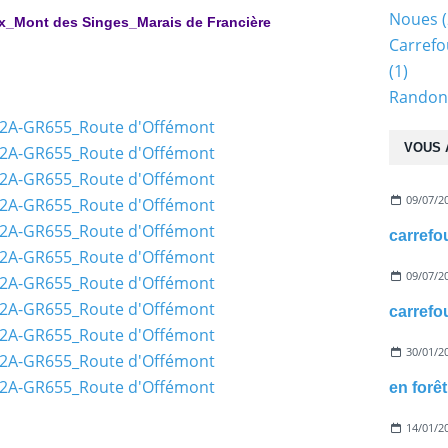
Noues
(
x_Mont des Singes_Marais de Francière
Carrefo
(1)
Randonn
VOUS 
09/07/2
09/07/2
30/01/2
14/01/2