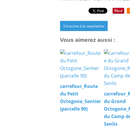
S'inscrire à la newsletter
Vous aimerez aussi :
carrefour_Route
du Petit
carrefour_
Octogone_Sentier
du Grand
(parcelle 90)
Octogone_
du Camp d
Senlis