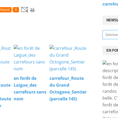
Repost
0
NEWS
EN FO
descrip
forêt d
en forêt de
carrefour_Route
forêt d
Route
Laigue_des
du Grand
randos 
carrefours sans
Octogone_Sentier
belle. C
Route
nom
(parcelle 145)
forêt d
e
carrefo