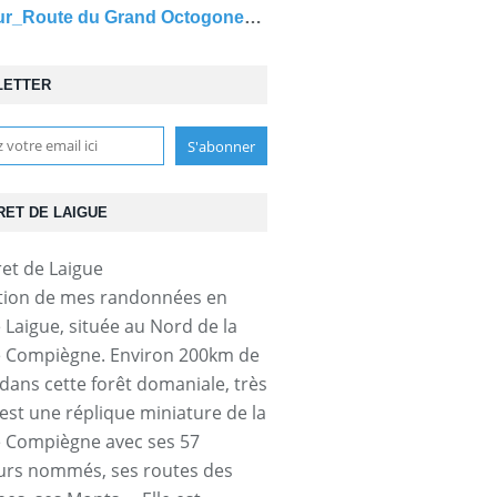
carrefour_Route du Grand Octogone_Sentier (parcelle 145)
LETTER
RET DE LAIGUE
tion de mes randonnées en
e Laigue, située au Nord de la
e Compiègne. Environ 200km de
dans cette forêt domaniale, très
'est une réplique miniature de la
e Compiègne avec ses 57
urs nommés, ses routes des