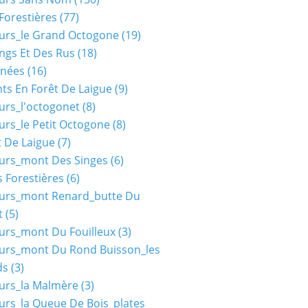
Forestières
(77)
urs_le Grand Octogone
(19)
ngs Et Des Rus
(18)
nées
(16)
ts En Forêt De Laigue
(9)
urs_l'octogonet
(8)
urs_le Petit Octogone
(8)
t De Laigue
(7)
urs_mont Des Singes
(6)
 Forestières
(6)
ours_mont Renard_butte Du
t
(5)
urs_mont Du Fouilleux
(3)
urs_mont Du Rond Buisson_les
ds
(3)
urs_la Malmère
(3)
urs_la Queue De Bois_plates