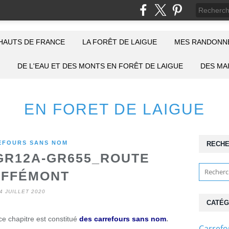
HAUTS DE FRANCE
LA FORÊT DE LAIGUE
MES RANDONNÉ
DE L'EAU ET DES MONTS EN FORÊT DE LAIGUE
DES MA
EN FORET DE LAIGUE
EFOURS SANS NOM
RECH
R12A-GR655_ROUTE
OFFÉMONT
4 JUILLET 2020
CATÉG
.
e chapitre est constitué
des carrefours sans nom
Carref