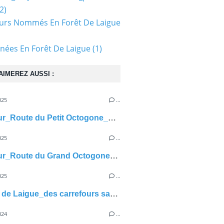
2)
urs Nommés En Forêt De Laigue
ées En Forêt De Laigue
(1)
AIMEREZ AUSSI :
025
…
carrefour_Route du Petit Octogone_Sentier (parcelle 90)
025
…
carrefour_Route du Grand Octogone_Route du Camp de Senlis
025
…
en forêt de Laigue_des carrefours sans nom
024
…