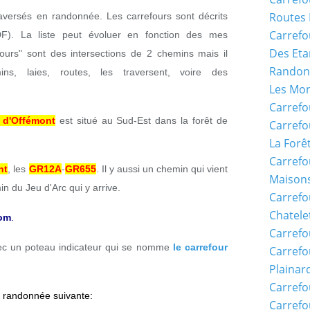
Routes 
traversés en randonnée. Les carrefours sont décrits
Carrefo
DF). La liste peut évoluer en fonction des mes
Des Eta
ours" sont des intersections de 2 chemins mais il
Randon
ns, laies, routes, les traversent, voire des
Les Mon
Carrefo
 d'Offémont
est situé au Sud-Est dans la forêt de
Carrefo
La Forê
Carrefo
nt
, les
GR12A
-
GR655
. Il y aussi un chemin qui vient
Maisons
n du Jeu d'Arc qui y arrive.
Carref
Chatele
Nom
.
Carrefo
vec un poteau indicateur qui se nomme
le carrefour
Carrefo
Plainar
Carrefo
la randonnée suivante:
Carrefo