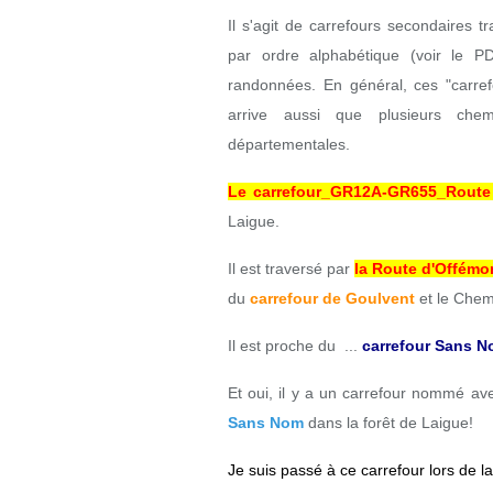
Il s'agit de carrefours secondaires 
par ordre alphabétique (voir le P
randonnées. En général, ces "carref
arrive aussi que plusieurs chemi
départementales.
Le carrefour_GR12A-GR655_Route
Laigue.
Il est traversé par
la Route d'Offémo
du
carrefour de Goulvent
et le Chemi
Il est proche du ...
carrefour Sans 
Et oui, il y a un carrefour nommé a
Sans Nom
dans la forêt de Laigue!
Je suis passé à ce carrefour lors de 