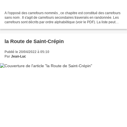
A l'opposé des carrefours nommés , ce chapitre est constitué des carrefours
sans nom . Il s'agit de carrefours secondaires traversés en randonnée. Les
carrefours sont décrits par ordre alphabétique (voir le PDF). La liste peut
évoluer en fonction des...
la Route de Saint-Crépin
Publié le 20/04/2022 à 05:10
Par
Jean-Luc