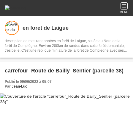
MENU
en foret de Laigue
description de mes randonnées en forêt de Laigue, située au Nord de la
forêt de Compiègne. Environ 200km de randos dans cette forêt domaniale,
très belle. C'est une réplique miniature de la forêt de Compiègne avec ses
57 carrefours nommés, ses routes des Octogones, ses Monts ... Elle est
illustrée avec environ 10000 photos et les parcours de mes randonnées.
carrefour_Route de Bailly_Sentier (parcelle 38)
Publié le 09/06/2022 à 05:07
Par
Jean-Luc