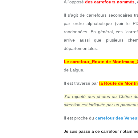
A l'opposé
des carrefours nommés
,
c
Il s'agit de carrefours secondaires 
par ordre alphabétique (voir le P
randonnées. En général, ces "carref
arrive aussi que plusieurs chemi
départementales.
Le carrefour_Route de Montmacq_Se
de Laigue.
Il est traversé par
la Route de Mont
J'ai rajouté des photos du Chêne du
direction est indiquée par un panneau
Il est proche du
carrefour des Veneu
Je suis passé à ce carrefour notamme