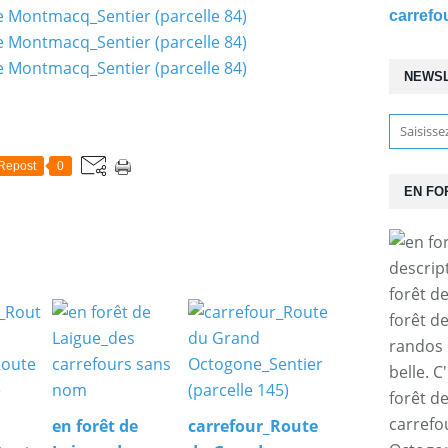
NEWS
Repost
0
EN FO
descrip
forêt d
forêt d
randos 
belle. C
forêt d
carrefo
en forêt de
carrefour_Route