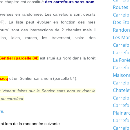
.
e chapitre est constitué
des carrefours sans nom
Routes 
Carrefo
traversés en randonnée. Les carrefours sont décrits
Des Eta
DF). La liste peut évoluer en fonction des mes
Randon
ours" sont des intersections de 2 chemins mais il
Les Mon
ns, laies, routes, les traversent, voire des
Carrefo
Carrefo
ntier (parcelle 84)
est situé au Nord dans la forêt
La Forê
Carrefo
Maisons
macq
et un Sentier sans nom (parcelle 84)
.
Carref
Chatele
 Veneur faites sur le Sentier sans nom et dont la
Carrefo
 au carrefour.
Carrefo
rs
.
Plainar
Carrefo
nt lors de la randonnée suivante:
Carrefo