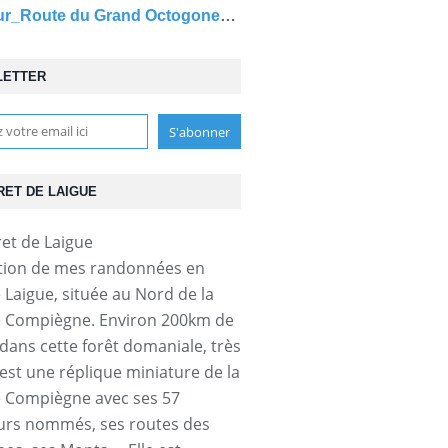
carrefour_Route du Grand Octogone_Sentier (parcelle 145)
LETTER
RET DE LAIGUE
tion de mes randonnées en
e Laigue, située au Nord de la
e Compiègne. Environ 200km de
dans cette forêt domaniale, très
'est une réplique miniature de la
e Compiègne avec ses 57
urs nommés, ses routes des