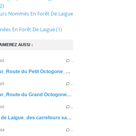
2)
urs Nommés En Forêt De Laigue
ées En Forêt De Laigue
(1)
AIMEREZ AUSSI :
025
…
carrefour_Route du Petit Octogone_Sentier (parcelle 90)
025
…
carrefour_Route du Grand Octogone_Route du Camp de Senlis
025
…
en forêt de Laigue_des carrefours sans nom
024
…