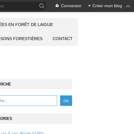
Connexion
+
Créer mon blog
ES EN FORÊT DE LAIGUE
ISONS FORESTIÈRES
CONTACT
ERCHE
ORIES
ours Sans Nom
(130)