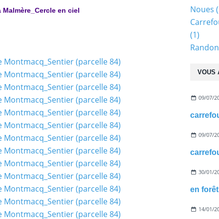
Noues
(
 Malmère_Cercle en ciel
Carrefo
(1)
Randonn
VOUS 
09/07/2
09/07/2
30/01/2
14/01/2