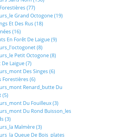
Forestières
(77)
urs_le Grand Octogone
(19)
ngs Et Des Rus
(18)
nées
(16)
ts En Forêt De Laigue
(9)
urs_l'octogonet
(8)
urs_le Petit Octogone
(8)
t De Laigue
(7)
urs_mont Des Singes
(6)
 Forestières
(6)
ours_mont Renard_butte Du
t
(5)
urs_mont Du Fouilleux
(3)
urs_mont Du Rond Buisson_les
ds
(3)
urs_la Malmère
(3)
urs_la Queue De Bois_plates