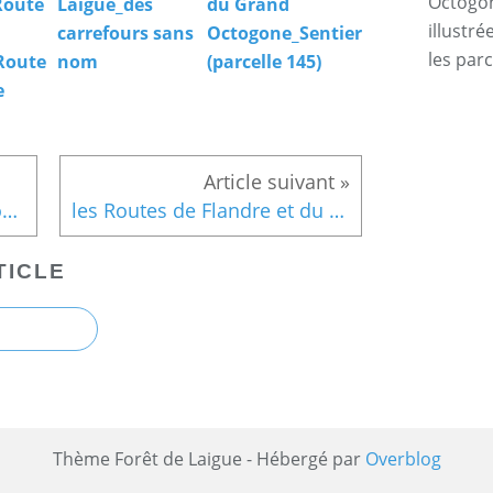
Octogone
Route
Laigue_des
du Grand
illustr
carrefours sans
Octogone_Sentier
les par
Route
nom
(parcelle 145)
e
carrefour_Route des Amazones_Sentier (parcelle 2)
les Routes de Flandre et du Rond Buisson
TICLE
Thème Forêt de Laigue - Hébergé par
Overblog