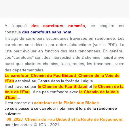
A l'opposé
des carrefours nommés
,
ce chapitre est
.
constitué
des carrefours sans nom
Il s'agit de carrefours secondaires traversés en randonnée. Les
carrefours sont décrits par ordre alphabétique (voir le PDF). La
liste peut évoluer en fonction des mes randonnées. En général,
ces "carrefours" sont des intersections de 2 chemins mais il arrive
aussi que plusieurs chemins, laies, routes, les traversent, voire
des départementales.
Le carrefour_Chemin du Fau Bidaud_Chemin de la Voie de
l'Eau
est situé au Centre dans la forêt de Laigue.
Il est traversé par
le Chemin du Fau Bidaud
et
le Chemin de la
Voie de l'Eau
. A ne pas confondre avec
le Chemin de la Voie
d'Eau
...
Il est proche du
carrefour de la Plaine aux Biches
.
Je suis passé à ce carrefour notamment lors de la randonnée
suivante:
06_2020_Chemin du Fau Bidaud et la Route de Royaumont
pour les cartes: © IGN - 2021