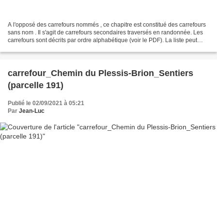
A l'opposé des carrefours nommés , ce chapitre est constitué des carrefours
sans nom . Il s'agit de carrefours secondaires traversés en randonnée. Les
carrefours sont décrits par ordre alphabétique (voir le PDF). La liste peut
évoluer en fonction des...
carrefour_Chemin du Plessis-Brion_Sentiers
(parcelle 191)
Publié le 02/09/2021 à 05:21
Par
Jean-Luc