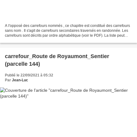
A l'opposé des carrefours nommés , ce chapitre est constitué des carrefours
sans nom . Il s'agit de carrefours secondaires traversés en randonnée. Les
carrefours sont décrits par ordre alphabétique (voir le PDF). La liste peut
évoluer en fonction des...
carrefour_Route de Royaumont_Sentier
(parcelle 144)
Publié le 22/09/2021 à 05:32
Par
Jean-Luc