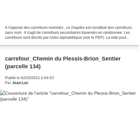
A l'opposé des carrefours nommés , ce chapitre est constitué des carrefours
sans nom . Il s'agit de carrefours secondaires traversés en randonnée. Les
carrefours sont décrits par ordre alphabétique (voir le PDF). La liste peut
évoluer en fonction des...
carrefour_Chemin du Plessis-Brion_Sentier
(parcelle 134)
Publié le 02/10/2021 à 04:53
Par
Jean-Luc