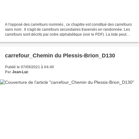
A l'opposé des carrefours nommés , ce chapitre est constitué des carrefours
sans nom . Il s'agit de carrefours secondaires traversés en randonnée. Les
carrefours sont décrits par ordre alphabétique (voir le PDF). La liste peut
évoluer en fonction des...
carrefour_Chemin du Plessis-Brion_D130
Publié le 07/09/2021 à 04:40
Par
Jean-Luc